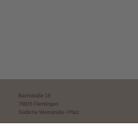
Bachstraße 19
76835 Flemlingen
Südliche Weinstraße / Pfalz
Tel.
06323 5003 oder
06323 6591