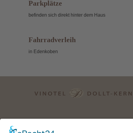
Parkplätze
befinden sich direkt hinter dem Haus
Fahrradverleih
in Edenkoben